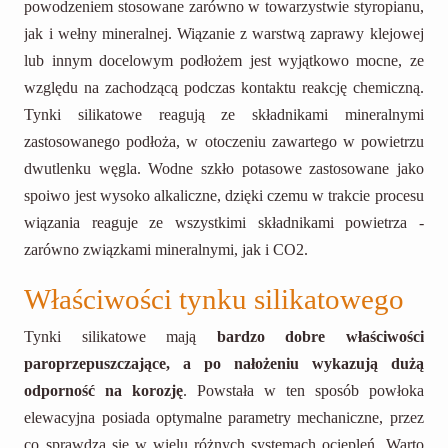
powodzeniem stosowane zarówno w towarzystwie styropianu,
jak i wełny mineralnej. Wiązanie z warstwą zaprawy klejowej
lub innym docelowym podłożem jest wyjątkowo mocne, ze
względu na zachodzącą podczas kontaktu reakcję chemiczną.
Tynki silikatowe reagują ze składnikami mineralnymi
zastosowanego podłoża, w otoczeniu zawartego w powietrzu
dwutlenku węgla. Wodne szkło potasowe zastosowane jako
spoiwo jest wysoko alkaliczne, dzięki czemu w trakcie procesu
wiązania reaguje ze wszystkimi składnikami powietrza -
zarówno związkami mineralnymi, jak i CO2.
Właściwości tynku silikatowego
Tynki silikatowe mają
bardzo dobre właściwości
paroprzepuszczające, a po nałożeniu wykazują dużą
odporność na korozję
. Powstała w ten sposób powłoka
elewacyjna posiada optymalne parametry mechaniczne, przez
co sprawdza się w wielu różnych systemach ociepleń. Warto