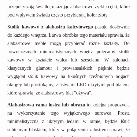
przepuszczają światło, ukazując alabastrowe żyłki i cętki, które
pod wpływem światła często przybierają kolor złoty.
Stolik kawowy z alabastru kalcytowego
pasuje dosłownie
do każdego wnętrza. Łatwa obróbka tego materiału sprawia, że
alabastrowe meble mogą przybierać różne kształty. Do
nowoczesnych minimalistycznych wnętrz polecamy stolik
kawowy w kształcie walca lub sześcianu. W salonach
klasycznych glamour i prowansalskich, pięknie będzie
wyglądał stolik kawowy na fikuśnych rzeźbionych nogach
okrągły lub prostokątny, z listwami LED ukrytymi pod blatem,
które sprawią, że alabastrowy blat "ożywa".
Alabastrowa rama lustra lub obrazu
to kolejna propozycja
na wykorzystanie tego wyjątkowego surowca. Prosta
minimalistyczna z ukrytym ledami w ramie, będzie lśnić
subtelnym blaskiem, który w połączeniu z lustrem sprawi, że