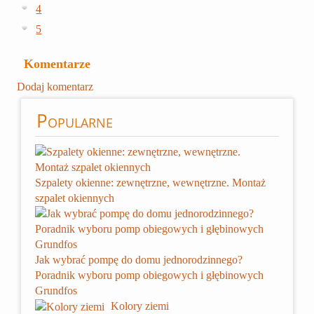
to bardziej odporne na uszkodzenia, wilgoć i
piękno materiału przez lata.
4
łatwiejsze w montażu. Stosowane są tam, gdzie
5
budżet lub warunki eksploatacyjne nie pozwalają
na użycie prawdziwego minerału. To dobry wybór
Komentarze
do kuchni czy łazienek.
Dodaj komentarz
Popularne
Szpalety okienne: zewnętrzne, wewnętrzne. Montaż
szpalet okiennych
Jak wybrać pompę do domu jednorodzinnego?
Poradnik wyboru pomp obiegowych i głębinowych
Grundfos
Kolory ziemi