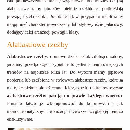
całe pomieszczenie stanie się wyjątkowe. Inną możliwością są
alabastrowe ramy obrazów pięknie rzeźbione, podkreślają
powagę dzieła sztuki. Podobnie jak w przypadku mebli ramy
mogą mieć charakter nowoczesny lub stylowy iście pałacowy,
dodający całej aranżacji powagi i klasy.
Alabastrowe rzeźby
Alabastrowe rzeźby
: domowe dzieła sztuk zdobiące salony,
jadalnie, przedpokoje i sypialnie to jeden z najmocniejszych
trendów na najbliższe kilka lat. Do wyboru mamy gipsowe
popiersia lub rzeźbione w stylowym alabastrze rzeźby, które są
nie tylko piękne, ale też cenne. Klasyczne lub ultranowoczesne
alabastrowe rzeźby pasują do prawie każdego wnętrza
.
Ponadto łatwo je wkomponować do kolorowych i jak
monochromatycznych aranżacji i zawsze wyglądają bardzo
ekskluzywnie.