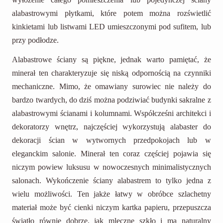
alabastrowymi płytkami, które potem można rozświetlić
kinkietami lub listwami LED umieszczonymi pod sufitem, lub
przy podłodze.
Alabastrowe ściany są piękne, jednak warto pamiętać, że
minerał ten charakteryzuje się niską odpornością na czynniki
mechaniczne. Mimo, że omawiany surowiec nie należy do
bardzo twardych, do dziś można podziwiać budynki sakralne z
alabastrowymi ścianami i kolumnami. Współcześni architekci i
dekoratorzy wnętrz, najczęściej wykorzystują alabaster do
dekoracji ścian w wytwornych przedpokojach lub w
eleganckim salonie. Minerał ten coraz częściej pojawia się
niczym powiew luksusu w nowoczesnych minimalistycznych
salonach. Wykończenie ściany alabastrem to tylko jedna z
wielu możliwości. Ten jakże łatwy w obróbce szlachetny
materiał może być cienki niczym kartka papieru, przepuszcza
światło równie dobrze, jak mleczne szkło i ma naturalny