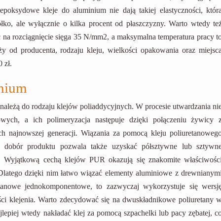
epoksydowe kleje do aluminium nie dają takiej elastyczności, któr
ko, ale wyłącznie o kilka procent od płaszczyzny. Warto wtedy te
ć na rozciągnięcie sięga 35 N/mm2, a maksymalna temperatura pracy t
y od producenta, rodzaju kleju, wielkości opakowania oraz miejsc
 zł.
inium
należą do rodzaju klejów poliaddycyjnych. W procesie utwardzania ni
wych, a ich polimeryzacja następuje dzięki połączeniu żywicy 
 najnowszej generacji. Wiązania za pomocą kleju poliuretanoweg
ni dobór produktu pozwala także uzyskać półsztywne lub sztywn
ni. Wyjątkową cechą klejów PUR okazują się znakomite właściwośc
Dlatego dzięki nim łatwo wiązać elementy aluminiowe z drewnianym
tanowe jednokomponentowe, to zazwyczaj wykorzystuje się wersj
ci klejenia. Warto zdecydować się na dwuskładnikowe poliuretany 
jlepiej wtedy nakładać klej za pomocą szpachelki lub pacy zębatej, c