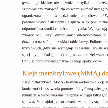
gwarantuje idealne utwardzenie nie tylko na obrze
szlifować czy malować. Na co warto zwrócić uwagę po
ograniczona odporność na działanie promieniowania UV
powinna wynosić 40 stopni Celsjusza. Kleje poliureta
odporność na środki chemiczne i drgania. Wytrzymują 
zdrowia MDI, czyli diizocyjanian difenylometanu, to 
drażniąco na skórę oraz układ oddechowy. Poliuretan
użytkowych, gdyż nie wymagają mieszania. Trwale wią
specjalny podkład (primer), co jeszcze bardziej wzmacn
Ceny są porównywalne z tymi na kleje epoksydowe.
Kleje metakrylowe (MMA) d
Kleje metakrylowe (MMA) to dwuskładnikowe kleje str
konieczności stosowania gruntów. Ich główną zaletą jes
minutach, a pełne wiązanie następuje w ciągu kilku god
sprawia, że znajdują zastosowanie w motoryzacji, l