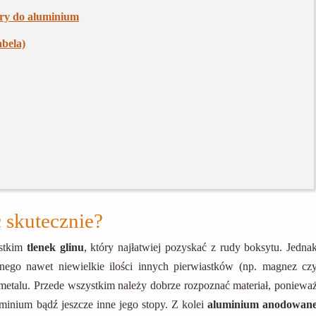
ery do aluminium
abela)
ć skutecznie?
ystkim
tlenek glinu
, który najłatwiej pozyskać z rudy boksytu. Jedna
ego nawet niewielkie ilości innych pierwiastków (np. magnez cz
etalu. Przede wszystkim należy dobrze rozpoznać materiał, poniewa
minium bądź jeszcze inne jego stopy. Z kolei
aluminium anodowan