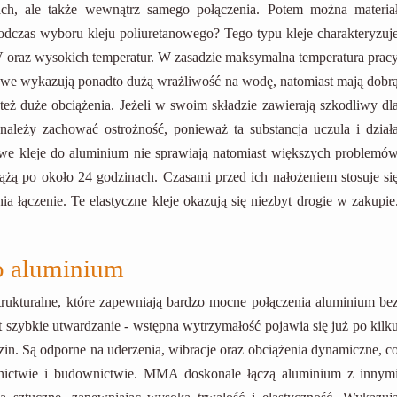
żach, ale także wewnątrz samego połączenia. Potem można materia
dczas wyboru kleju poliuretanowego? Tego typu kleje charakteryzuj
 oraz wysokich temperatur. W zasadzie maksymalna temperatura prac
nowe wykazują ponadto dużą wrażliwość na wodę, natomiast mają dobr
też duże obciążenia. Jeżeli w swoim składzie zawierają szkodliwy dl
należy zachować ostrożność, ponieważ ta substancja uczula i dział
owe kleje do aluminium nie sprawiają natomiast większych problemó
żą po około 24 godzinach. Czasami przed ich nałożeniem stosuje si
ia łączenie. Te elastyczne kleje okazują się niezbyt drogie w zakupie
o aluminium
ukturalne, które zapewniają bardzo mocne połączenia aluminium be
t szybkie utwardzanie - wstępna wytrzymałość pojawia się już po kilk
zin. Są odporne na uderzenia, wibracje oraz obciążenia dynamiczne, c
otnictwie i budownictwie. MMA doskonale łączą aluminium z innym