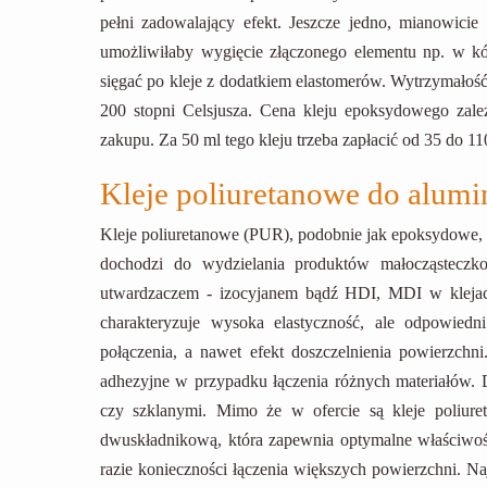
pełni zadowalający efekt. Jeszcze jedno, mianowicie 
umożliwiłaby wygięcie złączonego elementu np. w kół
sięgać po kleje z dodatkiem elastomerów. Wytrzymałoś
200 stopni Celsjusza. Cena kleju epoksydowego zależ
zakupu. Za 50 ml tego kleju trzeba zapłacić od 35 do 110
Kleje poliuretanowe do alum
Kleje poliuretanowe (PUR), podobnie jak epoksydowe, 
dochodzi do wydzielania produktów małocząsteczko
utwardzaczem - izocyjanem bądź HDI, MDI w klejach
charakteryzuje wysoka elastyczność, ale odpowied
połączenia, a nawet efekt doszczelnienia powierzch
adhezyjne w przypadku łączenia różnych materiałów. 
czy szklanymi. Mimo że w ofercie są kleje poliure
dwuskładnikową, która zapewnia optymalne właściwoś
razie konieczności łączenia większych powierzchni. Na