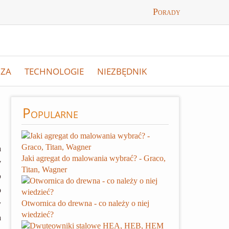
Porady
ZA
TECHNOLOGIE
NIEZBĘDNIK
Popularne
a
Jaki agregat do malowania wybrać? - Graco,
y
Titan, Wagner
b
o
Otwornica do drewna - co należy o niej
w
wiedzieć?
a