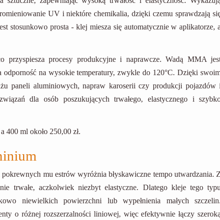
wa sztuczne, zapewniając wysoką trwałość i elastyczność. Wykazuj
romieniowanie UV i niektóre chemikalia, dzięki czemu sprawdzają si
st stosunkowo prosta - klej miesza się automatycznie w aplikatorze, 
 co przyspiesza procesy produkcyjne i naprawcze. Wadą MMA jes
a odporność na wysokie temperatury, zwykle do 120°C. Dzięki swoi
żu paneli aluminiowych, napraw karoserii czy produkcji pojazdów 
związań dla osób poszukujących trwałego, elastycznego i szybk
 a 400 ml około 250,00 zł.
minium
u i pokrewnych mu estrów wyróżnia błyskawiczne tempo utwardzania. 
ie trwałe, aczkolwiek niezbyt elastyczne. Dlatego kleje tego typ
kowo niewielkich powierzchni lub wypełnienia małych szczelin
nty o różnej rozszerzalności liniowej, więc efektywnie łączy szerok