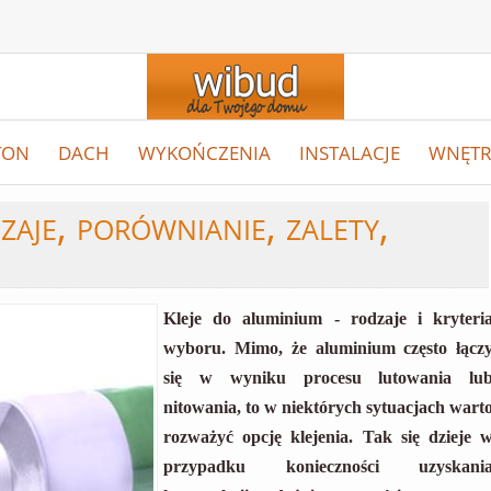
TON
DACH
WYKOŃCZENIA
INSTALACJE
WNĘTR
aje, porównianie, zalety,
Kleje do aluminium - rodzaje i kryteri
wyboru. Mimo, że aluminium często łącz
się w wyniku procesu lutowania lu
nitowania, to w niektórych sytuacjach wart
rozważyć opcję klejenia. Tak się dzieje 
przypadku konieczności uzyskani