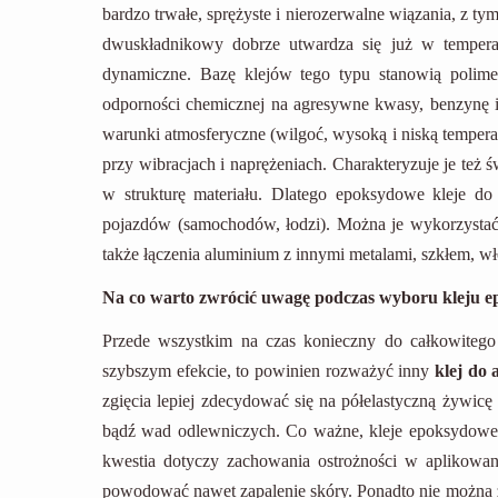
bardzo trwałe, sprężyste i nierozerwalne wiązania, z t
dwuskładnikowy dobrze utwardza się już w temperat
dynamiczne. Bazę klejów tego typu stanowią polim
odporności chemicznej na agresywne kwasy, benzynę i 
warunki atmosferyczne (wilgoć, wysoką i niską temperat
przy wibracjach i naprężeniach. Charakteryzuje je też
w strukturę materiału. Dlatego epoksydowe kleje do
pojazdów (samochodów, łodzi). Można je wykorzystać 
także łączenia aluminium z innymi metalami, szkłem,
Na co warto zwrócić uwagę podczas wyboru kleju 
Przede wszystkim na czas konieczny do całkowitego 
szybszym efekcie, to powinien rozważyć inny
klej do
zgięcia lepiej zdecydować się na półelastyczną żywic
bądź wad odlewniczych. Co ważne, kleje epoksydowe
kwestia dotyczy zachowania ostrożności w aplikowa
powodować nawet zapalenie skóry. Ponadto nie można 