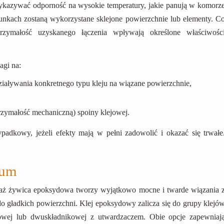
ykazywać odporność na wysokie temperatury, jakie panują w komorz
arunkach zostaną wykorzystane sklejone powierzchnie lub elementy. C
rzymałość uzyskanego łączenia wpływają określone właściwośc
agi na:
ddziaływania konkretnego typu kleju na wiązane powierzchnie,
rzymałość mechaniczną) spoiny klejowej.
adkowy, jeżeli efekty mają w pełni zadowolić i okazać się trwałe
ium
waż żywica epoksydowa tworzy wyjątkowo mocne i twarde wiązania 
 gładkich powierzchni. Klej epoksydowy zalicza się do grupy klejó
kowej lub dwuskładnikowej z utwardzaczem. Obie opcje zapewniaj