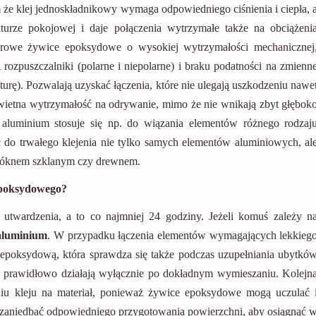
ym że klej jednoskładnikowy wymaga odpowiedniego ciśnienia i ciepła, 
urze pokojowej i daje połączenia wytrzymałe także na obciążeni
erowe żywice epoksydowe o wysokiej wytrzymałości mechanicznej
rozpuszczalniki (polarne i niepolarne) i braku podatności na zmienn
urę). Pozwalają uzyskać łączenia, które nie ulegają uszkodzeniu nawe
 świetna wytrzymałość na odrywanie, mimo że nie wnikają zbyt głębok
 aluminium stosuje się np. do wiązania elementów różnego rodzaj
do trwałego klejenia nie tylko samych elementów aluminiowych, al
 włóknem szklanym czy drewnem.
epoksydowego?
utwardzenia, a to co najmniej 24 godziny. Jeżeli komuś zależy n
 aluminium
. W przypadku łączenia elementów wymagających lekkieg
ę epoksydową, która sprawdza się także podczas uzupełniania ubytkó
 prawidłowo działają wyłącznie po dokładnym wymieszaniu. Kolejn
niu kleju na materiał, ponieważ żywice epoksydowe mogą uczulać 
zaniedbać odpowiedniego przygotowania powierzchni, aby osiągnąć 