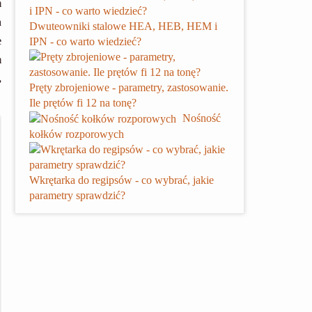
m
a
Dwuteowniki stalowe HEA, HEB, HEM i
e
IPN - co warto wiedzieć?
m
,
Pręty zbrojeniowe - parametry, zastosowanie.
Ile prętów fi 12 na tonę?
Nośność
kołków rozporowych
Wkrętarka do regipsów - co wybrać, jakie
parametry sprawdzić?