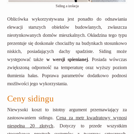
Siding a izolacja
Oblicówka wykorzystywana jest ponadto do odnawiania
elewacji starszych obiektów budowlanych, zwłaszcza
nieotynkowanych domów mieszkalnych. Okładzina tego typu
prezentuje się doskonale chociażby na budynkach stosunkowo
niskich, posiadających dachy spadziste. Siding może
występować także
w wersji spienianej
. Posiada wówczas
zwiększoną odporność na temperaturę oraz wyższy poziom
tłumienia hałas. Poprawa parametrów dodatkowo podnosi
możliwości jego wykorzystania.
Ceny sidingu
Niewysoki koszt to istotny argument przemawiający za
zastosowaniem sidingu.
Cena za metr kwadratowy wynosi
niespełna 20 złotych
. Dotyczy to przede wszystkim
stosunkowo prostych systemów z tworzyw sztucznych.