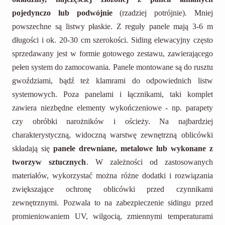
pojedynczo lub podwójnie
(rzadziej potrójnie). Mniej
powszechne są listwy płaskie. Z reguły panele mają 3-6 m
długości i ok. 20-30 cm szerokości. Siding elewacyjny często
sprzedawany jest w formie gotowego zestawu, zawierającego
pełen system do zamocowania. Panele montowane są do rusztu
gwoździami, bądź też klamrami do odpowiednich listw
systemowych. Poza panelami i łącznikami, taki komplet
zawiera niezbędne elementy wykończeniowe - np. parapety
czy obróbki narożników i ościeży. Na najbardziej
charakterystyczną, widoczną warstwę zewnętrzną oblicówki
składają się
panele drewniane, metalowe lub wykonane z
tworzyw sztucznych
. W zależności od zastosowanych
materiałów, wykorzystać można różne dodatki i rozwiązania
zwiększające ochronę oblicówki przed czynnikami
zewnętrznymi. Pozwala to na zabezpieczenie sidingu przed
promieniowaniem UV, wilgocią, zmiennymi temperaturami