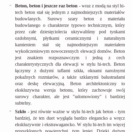
Beton, beton i jeszcze raz beton
- wraz z modą na styl hi-
tech beton stał się jednym z najmodniejszych materiałów
budowlanych. Surowy szary beton z materiału
budowlanego o charakterze typowo technicznym, który
przez całe dziesięciolecia ukrywaliśmy pod tynkami
ozdobnymi, płytkami ceramicznymi i naturalnym
kamieniem stał się najmodniejszym materiałem
wykończeniowym nowoczesnych elewacji domów. Beton
jest znakiem rozpoznawczym i jedną z cech
charakterystycznych dla elewacji w stylu hi-tech. Beton
łączymy z dużymi taflami szkła, oknami narożnymi
pokaźnych rozmiarów, a także szklanymi balustradami
oraz deskę elewacyjną. Beton architektoniczny to
ekskluzywna wersja betonu, który zachowuje swój
surowy charakter, ale jest "udomowiony" i bardziej
subtelny.
Szkło
- jest równie ważne w stylu hi-tech jak beton - tym
bardziej, że ten duet wygląda bardzo elegancko a wręcz
ekskluzywnie i ekstrawagancko. W stylu hi-tech im więcej
przeszklonych powierzchni, tym lepiej. Dzięki dużym