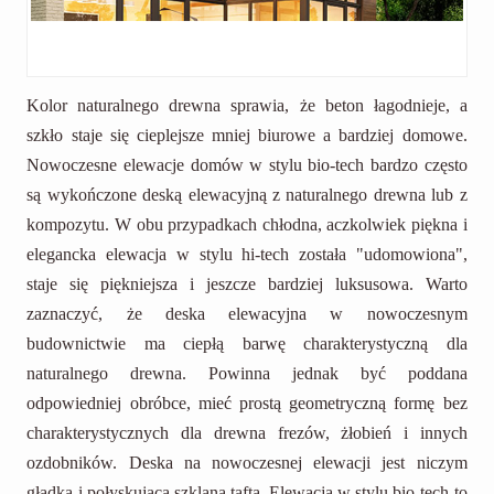
Kolor naturalnego drewna sprawia, że beton łagodnieje, a
szkło staje się cieplejsze mniej biurowe a bardziej domowe.
Nowoczesne elewacje domów w stylu bio-tech bardzo często
są wykończone deską elewacyjną z naturalnego drewna lub z
kompozytu. W obu przypadkach chłodna, aczkolwiek piękna i
elegancka elewacja w stylu hi-tech została "udomowiona",
staje się piękniejsza i jeszcze bardziej luksusowa. Warto
zaznaczyć, że deska elewacyjna w nowoczesnym
budownictwie ma ciepłą barwę charakterystyczną dla
naturalnego drewna. Powinna jednak być poddana
odpowiedniej obróbce, mieć prostą geometryczną formę bez
charakterystycznych dla drewna frezów, żłobień i innych
ozdobników. Deska na nowoczesnej elewacji jest niczym
gładka i połyskująca szklana tafta. Elewacja w stylu bio-tech to