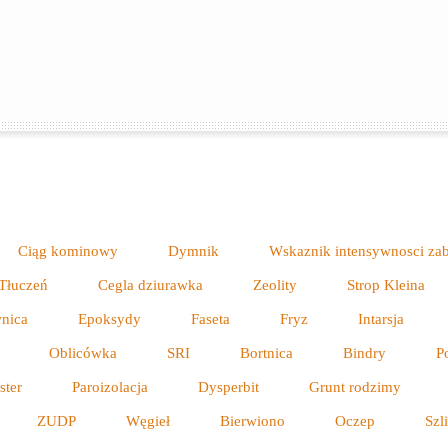
Ciąg kominowy
Dymnik
Wskaznik intensywnosci z
Tłuczeń
Cegla dziurawka
Zeolity
Strop Kleina
nica
Epoksydy
Faseta
Fryz
Intarsja
Oblicówka
SRI
Bortnica
Bindry
P
ster
Paroizolacja
Dysperbit
Grunt rodzimy
ZUDP
Węgieł
Bierwiono
Oczep
Szl