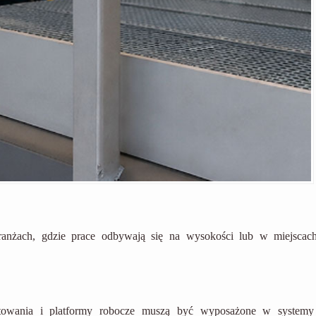
ranżach, gdzie prace odbywają się na wysokości lub w miejscac
ztowania i platformy robocze muszą być wyposażone w systemy