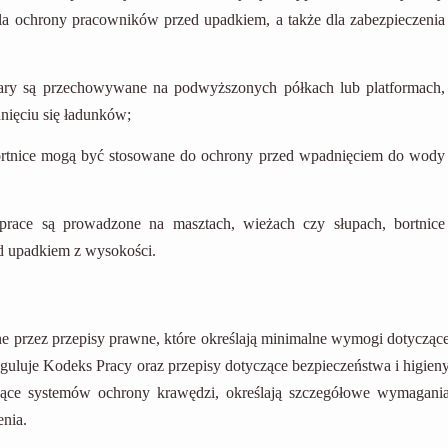
la ochrony pracowników przed upadkiem, a także dla zabezpieczenia
ry są przechowywane na podwyższonych półkach lub platformach,
ięciu się ładunków;
ortnice mogą być stosowane do ochrony przed wpadnięciem do wody
prace są prowadzone na masztach, wieżach czy słupach, bortnice
d upadkiem z wysokości.
ne przez przepisy prawne, które określają minimalne wymogi dotycząc
eguluje Kodeks Pracy oraz przepisy dotyczące bezpieczeństwa i higien
ące systemów ochrony krawędzi, określają szczegółowe wymagani
enia.