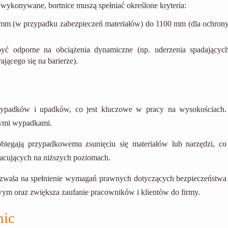
ą wykonywane, bortnice muszą spełniać określone kryteria:
mm (w przypadku zabezpieczeń materiałów) do 1100 mm (dla ochron
yć odporne na obciążenia dynamiczne (np. uderzenia spadającyc
ającego się na barierze).
ypadków i upadków, co jest kluczowe w pracy na wysokościach.
iwymi wypadkami.
obiegają przypadkowemu zsunięciu się materiałów lub narzędzi, co
acujących na niższych poziomach.
ozwala na spełnienie wymagań prawnych dotyczących bezpieczeństwa
wym oraz zwiększa zaufanie pracowników i klientów do firmy.
nic