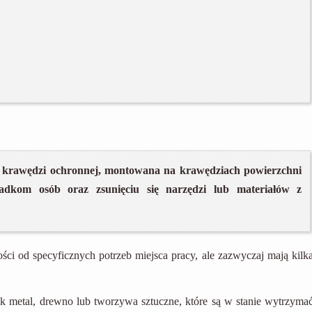
aci krawędzi ochronnej, montowana na krawędziach powierzchni
padkom osób oraz zsunięciu się narzędzi lub materiałów z
ci od specyficznych potrzeb miejsca pracy, ale zazwyczaj mają kilk
k metal, drewno lub tworzywa sztuczne, które są w stanie wytrzyma