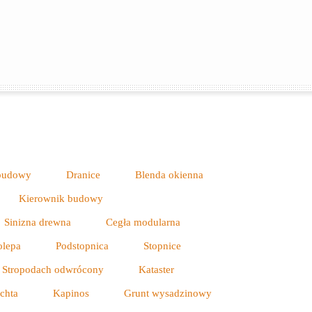
abudowy
Dranice
Blenda okienna
Kierownik budowy
Sinizna drewna
Cegła modularna
olepa
Podstopnica
Stopnice
Stropodach odwrócony
Kataster
ichta
Kapinos
Grunt wysadzinowy