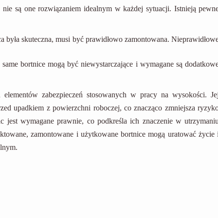
 nie są one rozwiązaniem idealnym w każdej sytuacji. Istnieją pewn
ica była skuteczna, musi być prawidłowo zamontowana. Nieprawidłow
 same bortnice mogą być niewystarczające i wymagane są dodatkow
h elementów zabezpieczeń stosowanych w pracy na wysokości. Je
zed upadkiem z powierzchni roboczej, co znacząco zmniejsza ryzyk
c jest wymagane prawnie, co podkreśla ich znaczenie w utrzymani
ektowane, zamontowane i użytkowane bortnice mogą uratować życie 
alnym.