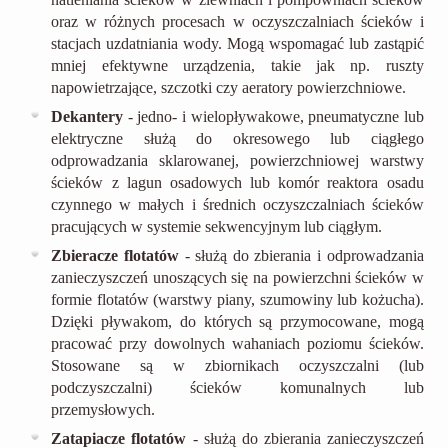
oraz w różnych procesach w oczyszczalniach ścieków i
stacjach uzdatniania wody. Mogą wspomagać lub zastąpić
mniej efektywne urządzenia, takie jak np. ruszty
napowietrzające, szczotki czy aeratory powierzchniowe.
Dekantery
- jedno- i wielopływakowe, pneumatyczne lub
elektryczne służą do okresowego lub ciągłego
odprowadzania sklarowanej, powierzchniowej warstwy
ścieków z lagun osadowych lub komór reaktora osadu
czynnego w małych i średnich oczyszczalniach ścieków
pracujących w systemie sekwencyjnym lub ciągłym.
Zbieracze flotatów
- służą do zbierania i odprowadzania
zanieczyszczeń unoszących się na powierzchni ścieków w
formie flotatów (warstwy piany, szumowiny lub kożucha).
Dzięki pływakom, do których są przymocowane, mogą
pracować przy dowolnych wahaniach poziomu ścieków.
Stosowane są w zbiornikach oczyszczalni (lub
podczyszczalni) ścieków komunalnych lub
przemysłowych.
Zatapiacze flotatów
- służą do zbierania zanieczyszczeń