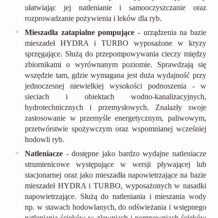
ułatwiając jej natlenianie i samooczyszczanie oraz
rozprowadzanie pożywienia i leków dla ryb.
Mieszadła zatapialne pompujące
- urządzenia na bazie
mieszadeł HYDRA i TURBO wyposażone w kryzy
sprzęgające. Służą do przepompowywania cieczy między
zbiornikami o wyrównanym poziomie. Sprawdzają się
wszędzie tam, gdzie wymagana jest duża wydajność przy
jednoczesnej niewielkiej wysokości podnoszenia - w
sieciach i obiektach wodno-kanalizacyjnych,
hydrotechnicznych i przemysłowych. Znalazły swoje
zastosowanie w przemyśle energetycznym, paliwowym,
przetwórstwie spożywczym oraz wspomnianej wcześniej
hodowli ryb.
Natleniacze
- dostępne jako bardzo wydajne natleniacze
strumienicowe występujące w wersji pływającej lub
stacjonarnej oraz jako mieszadła napowietrzające na bazie
mieszadeł HYDRA i TURBO, wyposażonych w nasadki
napowietrzające. Służą do natleniania i mieszania wody
np. w stawach hodowlanych, do odświeżania i wstępnego
natleniania ścieków w zlewniach i pompowniach ścieków