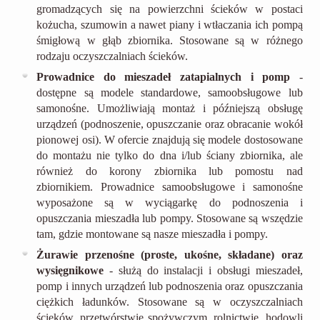
gromadzących się na powierzchni ścieków w postaci
kożucha, szumowin a nawet piany i wtłaczania ich pompą
śmigłową w głąb zbiornika. Stosowane są w różnego
rodzaju oczyszczalniach ścieków.
Prowadnice do mieszadeł zatapialnych i pomp
-
dostępne są modele standardowe, samoobsługowe lub
samonośne. Umożliwiają montaż i późniejszą obsługę
urządzeń (podnoszenie, opuszczanie oraz obracanie wokół
pionowej osi). W ofercie znajdują się modele dostosowane
do montażu nie tylko do dna i/lub ściany zbiornika, ale
również do korony zbiornika lub pomostu nad
zbiornikiem. Prowadnice samoobsługowe i samonośne
wyposażone są w wyciągarkę do podnoszenia i
opuszczania mieszadła lub pompy. Stosowane są wszędzie
tam, gdzie montowane są nasze mieszadła i pompy.
Żurawie przenośne (proste, ukośne, składane) oraz
wysięgnikowe
- służą do instalacji i obsługi mieszadeł,
pomp i innych urządzeń lub podnoszenia oraz opuszczania
ciężkich ładunków. Stosowane są w oczyszczalniach
ścieków, przetwórstwie spożywczym, rolnictwie, hodowli