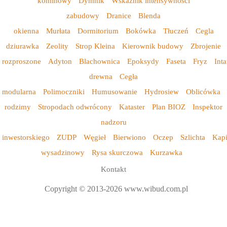
kominowy
Dymnik
Wskaznik intensywnosci
zabudowy
Dranice
Blenda
okienna
Murłata
Dormitorium
Bokówka
Tłuczeń
Cegla
dziurawka
Zeolity
Strop Kleina
Kierownik budowy
Zbrojenie
rozproszone
Adyton
Blachownica
Epoksydy
Faseta
Fryz
Inta
drewna
Cegła
modularna
Polimoczniki
Humusowanie
Hydrosiew
Oblicówka
rodzimy
Stropodach odwrócony
Kataster
Plan BIOZ
Inspektor
nadzoru
inwestorskiego
ZUDP
Węgieł
Bierwiono
Oczep
Szlichta
Kap
wysadzinowy
Rysa skurczowa
Kurzawka
Kontakt
Copyright © 2013-2026 www.wibud.com.pl