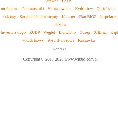
drewna
Cegła
modularna
Polimoczniki
Humusowanie
Hydrosiew
Oblicówka
rodzimy
Stropodach odwrócony
Kataster
Plan BIOZ
Inspektor
nadzoru
inwestorskiego
ZUDP
Węgieł
Bierwiono
Oczep
Szlichta
Kap
wysadzinowy
Rysa skurczowa
Kurzawka
Kontakt
Copyright © 2013-2026 www.wibud.com.pl