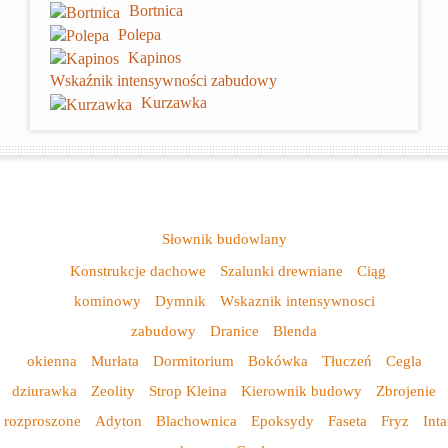
Bortnica
Polepa
Kapinos
Wskaźnik intensywności zabudowy
Kurzawka
Słownik budowlany
Konstrukcje dachowe
Szalunki drewniane
Ciąg
kominowy
Dymnik
Wskaznik intensywnosci
zabudowy
Dranice
Blenda
okienna
Murłata
Dormitorium
Bokówka
Tłuczeń
Cegla
dziurawka
Zeolity
Strop Kleina
Kierownik budowy
Zbrojenie
rozproszone
Adyton
Blachownica
Epoksydy
Faseta
Fryz
Inta