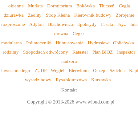
okienna
Murłata
Dormitorium
Bokówka
Tłuczeń
Cegla
dziurawka
Zeolity
Strop Kleina
Kierownik budowy
Zbrojenie
rozproszone
Adyton
Blachownica
Epoksydy
Faseta
Fryz
Inta
drewna
Cegła
modularna
Polimoczniki
Humusowanie
Hydrosiew
Oblicówka
rodzimy
Stropodach odwrócony
Kataster
Plan BIOZ
Inspektor
nadzoru
inwestorskiego
ZUDP
Węgieł
Bierwiono
Oczep
Szlichta
Kap
wysadzinowy
Rysa skurczowa
Kurzawka
Kontakt
Copyright © 2013-2026 www.wibud.com.pl