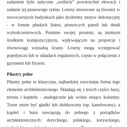
zadaniem było optyczne „rozbicie” powierzchni elewacji i
nadanie jej pionowego rytmu. Leseny stosowane są również w
nowoczesnych budynkach jako dyskretny motyw dekoracyjny
- w formie płaskich listew, pionowych paneli lub detali
wykończeniowych. Pomimo swojej prostoty, są istotnym
środkiem kompozycyjnym, wpływającym na proporcje i
równowagę wizualną ściany. Leseny mogą występować
pojedynczo lub w układach regularnych, często w połączeniu z
gzymsem lub fryzem.
Pilastry pełne
Pilastry pełne to klasyczna, najbardziej rozwinięta forma tego
elementu architektonicznego. Składają się z trzech części: bazy,
trzonu i kapitelu - analogicznie jak wolno stojące kolumny.
Trzon może być gładki lub żłobkowany (np. kanelowany), a
kapitel i baza nawiązują do jednego z porządków
architektonicznych: doryckiego, jońskiego, korynckiego,