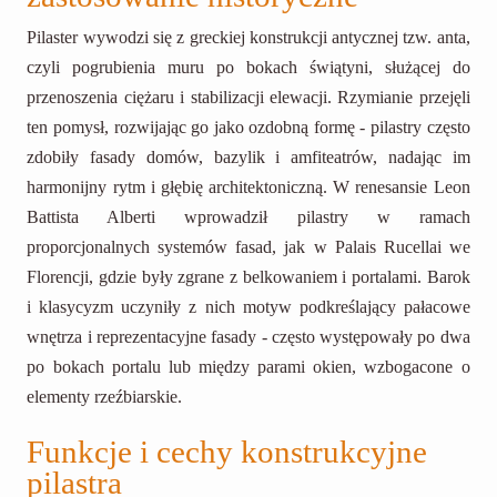
Pilaster wywodzi się z greckiej konstrukcji antycznej tzw. anta,
czyli pogrubienia muru po bokach świątyni, służącej do
przenoszenia ciężaru i stabilizacji elewacji. Rzymianie przejęli
ten pomysł, rozwijając go jako ozdobną formę - pilastry często
zdobiły fasady domów, bazylik i amfiteatrów, nadając im
harmonijny rytm i głębię architektoniczną. W renesansie Leon
Battista Alberti wprowadził pilastry w ramach
proporcjonalnych systemów fasad, jak w Palais Rucellai we
Florencji, gdzie były zgrane z belkowaniem i portalami. Barok
i klasycyzm uczyniły z nich motyw podkreślający pałacowe
wnętrza i reprezentacyjne fasady - często występowały po dwa
po bokach portalu lub między parami okien, wzbogacone o
elementy rzeźbiarskie.
Funkcje i cechy konstrukcyjne
pilastra