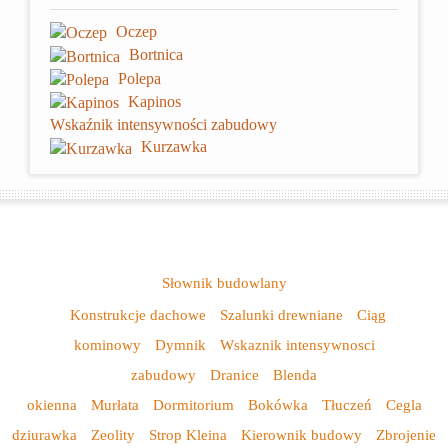
Oczep
Bortnica
Polepa
Kapinos
Wskaźnik intensywności zabudowy
Kurzawka
Słownik budowlany
Konstrukcje dachowe
Szalunki drewniane
Ciąg
kominowy
Dymnik
Wskaznik intensywnosci
zabudowy
Dranice
Blenda
okienna
Murłata
Dormitorium
Bokówka
Tłuczeń
Cegla
dziurawka
Zeolity
Strop Kleina
Kierownik budowy
Zbrojenie