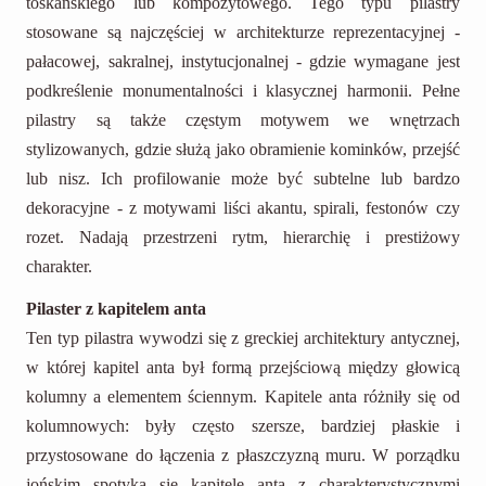
toskańskiego lub kompozytowego. Tego typu pilastry
stosowane są najczęściej w architekturze reprezentacyjnej -
pałacowej, sakralnej, instytucjonalnej - gdzie wymagane jest
podkreślenie monumentalności i klasycznej harmonii. Pełne
pilastry są także częstym motywem we wnętrzach
stylizowanych, gdzie służą jako obramienie kominków, przejść
lub nisz. Ich profilowanie może być subtelne lub bardzo
dekoracyjne - z motywami liści akantu, spirali, festonów czy
rozet. Nadają przestrzeni rytm, hierarchię i prestiżowy
charakter.
Pilaster z kapitelem anta
Ten typ pilastra wywodzi się z greckiej architektury antycznej,
w której kapitel anta był formą przejściową między głowicą
kolumny a elementem ściennym. Kapitele anta różniły się od
kolumnowych: były często szersze, bardziej płaskie i
przystosowane do łączenia z płaszczyzną muru. W porządku
jońskim spotyka się kapitele anta z charakterystycznymi