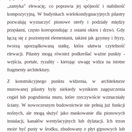
„zamyka” elewację, co poprawia jej spójność i stabilność
kompozycyjną. W budynkach wielokondygnacyjnych pilastry
pozwalają wyznaczyć pionowe strefy i podziały między
przęsłami, często korespondując z osiami okien i drzwi. Gdy
łączą się z poziomymi elementami, takimi jak gzymsy i fryzy,
tworzą uporządkowaną siatkę, która ułatwia czytelność
elewacji. Pilastry mogą również podkreślać ważne punkty -
wejścia, portale, ryzality - kierując uwagę widza na istotne
fragmenty architektury.
Z konstrukcyjnego punktu widzenia, w architekturze
murowanej pilastry były niekiedy wynikiem zagęszczenia
cegieł lub pogrubienia muru, które rzeczywiście wzmacniały
ściany. W nowoczesnym budownictwie nie pełnią już funkcji
nośnych, ale mogą służyć jako maskowanie dla pionowych
instalacji, kanałów wentylacyjnych lub dylatacji. Ich trzon
może być pusty w środku, zbudowany z płyt gipsowych lub