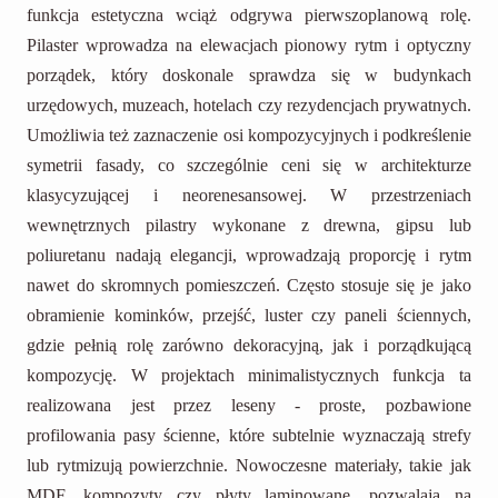
funkcja estetyczna wciąż odgrywa pierwszoplanową rolę.
Pilaster wprowadza na elewacjach pionowy rytm i optyczny
porządek, który doskonale sprawdza się w budynkach
urzędowych, muzeach, hotelach czy rezydencjach prywatnych.
Umożliwia też zaznaczenie osi kompozycyjnych i podkreślenie
symetrii fasady, co szczególnie ceni się w architekturze
klasycyzującej i neorenesansowej. W przestrzeniach
wewnętrznych pilastry wykonane z drewna, gipsu lub
poliuretanu nadają elegancji, wprowadzają proporcję i rytm
nawet do skromnych pomieszczeń. Często stosuje się je jako
obramienie kominków, przejść, luster czy paneli ściennych,
gdzie pełnią rolę zarówno dekoracyjną, jak i porządkującą
kompozycję. W projektach minimalistycznych funkcja ta
realizowana jest przez leseny - proste, pozbawione
profilowania pasy ścienne, które subtelnie wyznaczają strefy
lub rytmizują powierzchnie. Nowoczesne materiały, takie jak
MDF, kompozyty czy płyty laminowane, pozwalają na