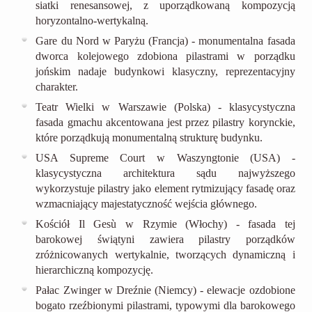
siatki renesansowej, z uporządkowaną kompozycją
horyzontalno-wertykalną.
Gare du Nord w Paryżu (Francja) - monumentalna fasada
dworca kolejowego zdobiona pilastrami w porządku
jońskim nadaje budynkowi klasyczny, reprezentacyjny
charakter.
Teatr Wielki w Warszawie (Polska) - klasycystyczna
fasada gmachu akcentowana jest przez pilastry korynckie,
które porządkują monumentalną strukturę budynku.
USA Supreme Court w Waszyngtonie (USA) -
klasycystyczna architektura sądu najwyższego
wykorzystuje pilastry jako element rytmizujący fasadę oraz
wzmacniający majestatyczność wejścia głównego.
Kościół Il Gesù w Rzymie (Włochy) - fasada tej
barokowej świątyni zawiera pilastry porządków
zróżnicowanych wertykalnie, tworzących dynamiczną i
hierarchiczną kompozycję.
Pałac Zwinger w Dreźnie (Niemcy) - elewacje ozdobione
bogato rzeźbionymi pilastrami, typowymi dla barokowego