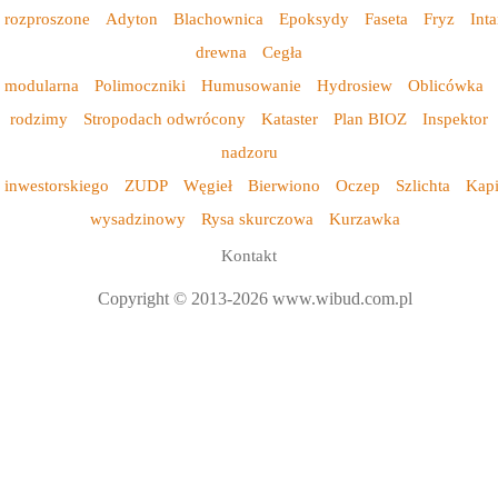
rozproszone
Adyton
Blachownica
Epoksydy
Faseta
Fryz
Inta
drewna
Cegła
modularna
Polimoczniki
Humusowanie
Hydrosiew
Oblicówka
rodzimy
Stropodach odwrócony
Kataster
Plan BIOZ
Inspektor
nadzoru
inwestorskiego
ZUDP
Węgieł
Bierwiono
Oczep
Szlichta
Kap
wysadzinowy
Rysa skurczowa
Kurzawka
Kontakt
Copyright © 2013-2026 www.wibud.com.pl