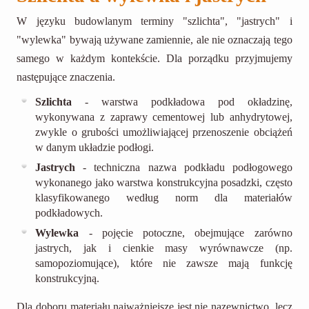
W języku budowlanym terminy "szlichta", "jastrych" i
"wylewka" bywają używane zamiennie, ale nie oznaczają tego
samego w każdym kontekście. Dla porządku przyjmujemy
następujące znaczenia.
Szlichta
- warstwa podkładowa pod okładzinę,
wykonywana z zaprawy cementowej lub anhydrytowej,
zwykle o grubości umożliwiającej przenoszenie obciążeń
w danym układzie podłogi.
Jastrych
- techniczna nazwa podkładu podłogowego
wykonanego jako warstwa konstrukcyjna posadzki, często
klasyfikowanego według norm dla materiałów
podkładowych.
Wylewka
- pojęcie potoczne, obejmujące zarówno
jastrych, jak i cienkie masy wyrównawcze (np.
samopoziomujące), które nie zawsze mają funkcję
konstrukcyjną.
Dla doboru materiału najważniejsze jest nie nazewnictwo, lecz