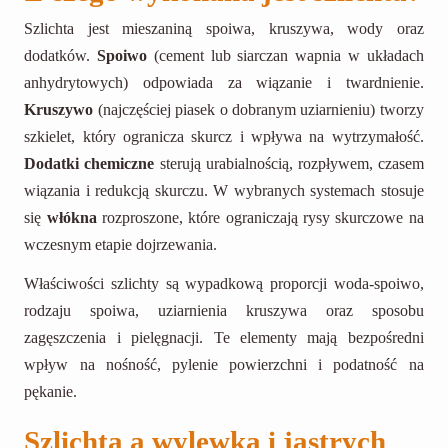
Szlichta jest mieszaniną spoiwa, kruszywa, wody oraz
dodatków.
Spoiwo
(cement lub siarczan wapnia w układach
anhydrytowych) odpowiada za wiązanie i twardnienie.
Kruszywo
(najczęściej piasek o dobranym uziarnieniu) tworzy
szkielet, który ogranicza skurcz i wpływa na wytrzymałość.
Dodatki chemiczne
sterują urabialnością, rozpływem, czasem
wiązania i redukcją skurczu. W wybranych systemach stosuje
się
włókna
rozproszone, które ograniczają rysy skurczowe na
wczesnym etapie dojrzewania.
Właściwości szlichty są wypadkową proporcji woda-spoiwo,
rodzaju spoiwa, uziarnienia kruszywa oraz sposobu
zagęszczenia i pielęgnacji. Te elementy mają bezpośredni
wpływ na nośność, pylenie powierzchni i podatność na
pękanie.
Szlichta a wylewka i jastrych