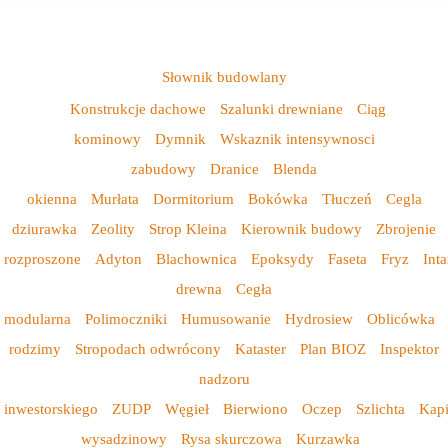
Słownik budowlany
Konstrukcje dachowe
Szalunki drewniane
Ciąg
kominowy
Dymnik
Wskaznik intensywnosci
zabudowy
Dranice
Blenda
okienna
Murłata
Dormitorium
Bokówka
Tłuczeń
Cegla
dziurawka
Zeolity
Strop Kleina
Kierownik budowy
Zbrojenie
rozproszone
Adyton
Blachownica
Epoksydy
Faseta
Fryz
Inta
drewna
Cegła
modularna
Polimoczniki
Humusowanie
Hydrosiew
Oblicówka
rodzimy
Stropodach odwrócony
Kataster
Plan BIOZ
Inspektor
nadzoru
inwestorskiego
ZUDP
Węgieł
Bierwiono
Oczep
Szlichta
Kap
wysadzinowy
Rysa skurczowa
Kurzawka