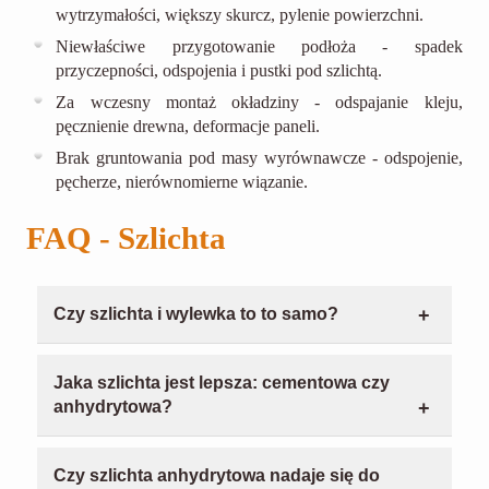
wytrzymałości, większy skurcz, pylenie powierzchni.
Niewłaściwe przygotowanie podłoża - spadek
przyczepności, odspojenia i pustki pod szlichtą.
Za wczesny montaż okładziny - odspajanie kleju,
pęcznienie drewna, deformacje paneli.
Brak gruntowania pod masy wyrównawcze - odspojenie,
pęcherze, nierównomierne wiązanie.
FAQ - Szlichta
Czy szlichta i wylewka to to samo?
W rozmowach na budowie często tak się mówi,
ale technicznie to nie zawsze to samo.
Jaka szlichta jest lepsza: cementowa czy
"Wylewka" bywa nazwą dla każdego podkładu, a
anhydrytowa?
szlichta to konkretnie warstwa pod okładzinę,
Nie ma jednej "lepszej" dla wszystkich.
która ma zapewnić równość i nośność.
Cementowa lepiej znosi sytuacje, w których
Najbezpieczniej patrzeć na to, jaką warstwę
Czy szlichta anhydrytowa nadaje się do