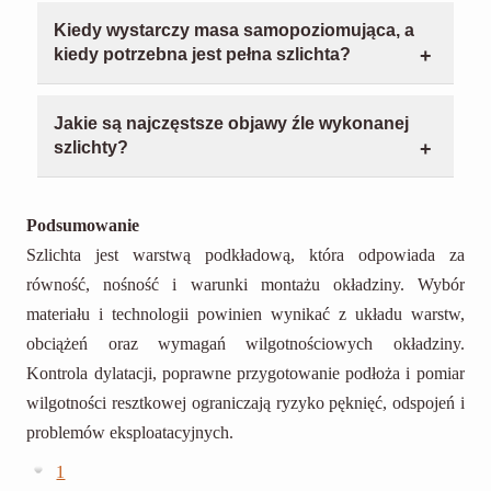
Najczęściej stosuje się cementową albo
skurcz. Bez dylatacji podkład potrafi "oprzeć się"
anhydrytową, ale ważniejsza od nazwy jest
o ściany i popękać albo wybrzuszyć się w
Kiedy wystarczy masa samopoziomująca, a
technologia: właściwa grubość nad rurami, brak
środku.
kiedy potrzebna jest pełna szlichta?
pustek, poprawne dylatacje i późniejsze
Masa samopoziomująca służy głównie do
wygrzewanie. Jeśli pominie się wygrzewanie
wyrównania i wygładzenia, zwykle w małej
albo zrobi zbyt cienką warstwę, rośnie ryzyko rys
Jakie są najczęstsze objawy źle wykonanej
grubości. Jeśli podłoże jest nośne, ale nierówne,
i problemów z okładziną.
szlichty?
masa może wystarczyć pod wykładziny czy
Najczęściej widać pylenie powierzchni, puste
panele winylowe. Gdy trzeba zbudować warstwę,
miejsca (głuchy odgłos przy opukiwaniu),
która przeniesie obciążenia i zrobi poziom w
Podsumowanie
pęknięcia w przypadkowych miejscach,
całym pomieszczeniu, potrzebny jest podkład
Szlichta jest warstwą podkładową, która odpowiada za
wybrzuszenia albo brak równości, który wychodzi
podłogowy, czyli szlichta w sensie
równość, nośność i warunki montażu okładziny. Wybór
dopiero przy układaniu okładziny. Jeśli coś budzi
konstrukcyjnym.
wątpliwości, lepiej to zweryfikować przed
materiału i technologii powinien wynikać z układu warstw,
montażem podłogi, bo później naprawa jest dużo
obciążeń oraz wymagań wilgotnościowych okładziny.
trudniejsza.
Kontrola dylatacji, poprawne przygotowanie podłoża i pomiar
wilgotności resztkowej ograniczają ryzyko pęknięć, odspojeń i
problemów eksploatacyjnych.
1