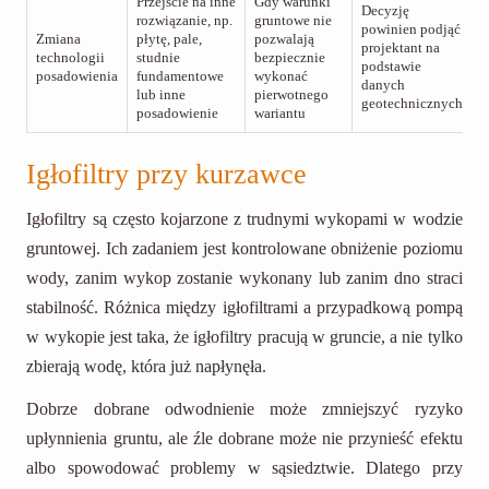
Przejście na inne
Gdy warunki
Decyzję
rozwiązanie, np.
gruntowe nie
powinien podjąć
Zmiana
płytę, pale,
pozwalają
projektant na
technologii
studnie
bezpiecznie
podstawie
posadowienia
fundamentowe
wykonać
danych
lub inne
pierwotnego
geotechnicznych
posadowienie
wariantu
Igłofiltry przy kurzawce
Igłofiltry są często kojarzone z trudnymi wykopami w wodzie
gruntowej. Ich zadaniem jest kontrolowane obniżenie poziomu
wody, zanim wykop zostanie wykonany lub zanim dno straci
stabilność. Różnica między igłofiltrami a przypadkową pompą
w wykopie jest taka, że igłofiltry pracują w gruncie, a nie tylko
zbierają wodę, która już napłynęła.
Dobrze dobrane odwodnienie może zmniejszyć ryzyko
upłynnienia gruntu, ale źle dobrane może nie przynieść efektu
albo spowodować problemy w sąsiedztwie. Dlatego przy