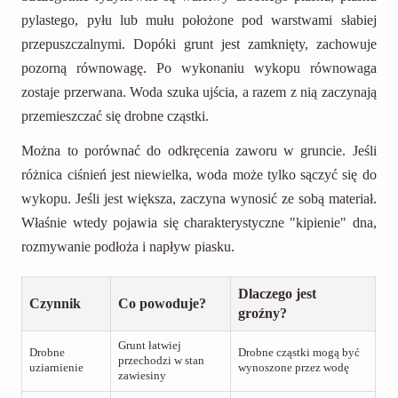
pylastego, pyłu lub mułu położone pod warstwami słabiej
przepuszczalnymi. Dopóki grunt jest zamknięty, zachowuje
pozorną równowagę. Po wykonaniu wykopu równowaga
zostaje przerwana. Woda szuka ujścia, a razem z nią zaczynają
przemieszczać się drobne cząstki.
Można to porównać do odkręcenia zaworu w gruncie. Jeśli
różnica ciśnień jest niewielka, woda może tylko sączyć się do
wykopu. Jeśli jest większa, zaczyna wynosić ze sobą materiał.
Właśnie wtedy pojawia się charakterystyczne "kipienie" dna,
rozmywanie podłoża i napływ piasku.
Dlaczego jest
Czynnik
Co powoduje?
groźny?
Grunt łatwiej
Drobne
Drobne cząstki mogą być
przechodzi w stan
uziarnienie
wynoszone przez wodę
zawiesiny