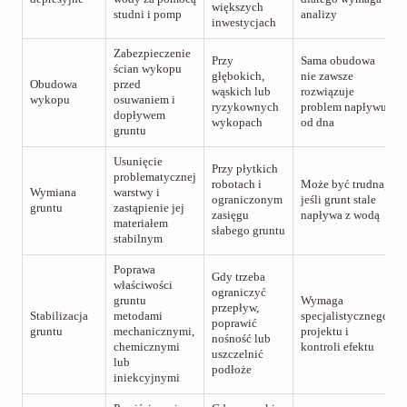
większych
studni i pomp
analizy
inwestycjach
Zabezpieczenie
Przy
Sama obudowa
ścian wykopu
głębokich,
nie zawsze
Obudowa
przed
wąskich lub
rozwiązuje
wykopu
osuwaniem i
ryzykownych
problem napływu
dopływem
wykopach
od dna
gruntu
Usunięcie
Przy płytkich
problematycznej
robotach i
Może być trudna,
Wymiana
warstwy i
ograniczonym
jeśli grunt stale
gruntu
zastąpienie jej
zasięgu
napływa z wodą
materiałem
słabego gruntu
stabilnym
Poprawa
Gdy trzeba
właściwości
ograniczyć
gruntu
Wymaga
przepływ,
Stabilizacja
metodami
specjalistycznego
poprawić
gruntu
mechanicznymi,
projektu i
nośność lub
chemicznymi
kontroli efektu
uszczelnić
lub
podłoże
iniekcyjnymi