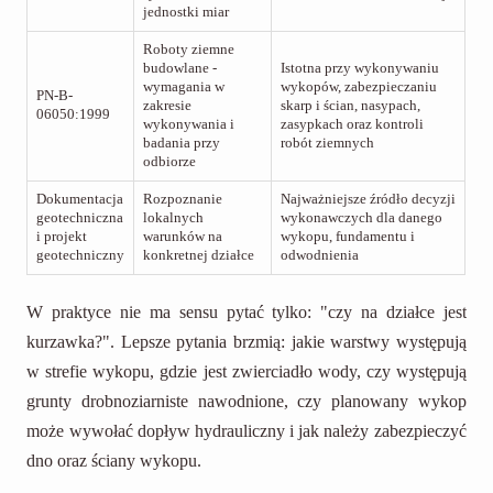
jednostki miar
Roboty ziemne
budowlane -
Istotna przy wykonywaniu
wymagania w
wykopów, zabezpieczaniu
PN-B-
zakresie
skarp i ścian, nasypach,
06050:1999
wykonywania i
zasypkach oraz kontroli
badania przy
robót ziemnych
odbiorze
Dokumentacja
Rozpoznanie
Najważniejsze źródło decyzji
geotechniczna
lokalnych
wykonawczych dla danego
i projekt
warunków na
wykopu, fundamentu i
geotechniczny
konkretnej działce
odwodnienia
W praktyce nie ma sensu pytać tylko: "czy na działce jest
kurzawka?". Lepsze pytania brzmią: jakie warstwy występują
w strefie wykopu, gdzie jest zwierciadło wody, czy występują
grunty drobnoziarniste nawodnione, czy planowany wykop
może wywołać dopływ hydrauliczny i jak należy zabezpieczyć
dno oraz ściany wykopu.