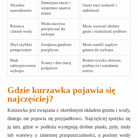
Zmniejsza tarcie i
Wysokie
Grunt traci nośność i
wzajemne oparcie
nawodnienie
stabilność
ziaren
Woda zaczyna
Różnica
Może wynosić drobny
przepływać do
ciśnień wody
grunt i rozluźniać podłoże
wykopu
Zbyt szybkie
Zwiększa gradient
Może nasilić napływ
pompowanie
przepływu
gruntu do wykopu
Brak
Rośnie ryzyko obrywu,
Ściany i dno tracą
zabezpieczenia
podmycia i osiadania
podparcie
wykopu
terenu
Gdzie kurzawka pojawia się
najczęściej?
Kurzawka jest związana z określonym układem gruntu i wody,
dlatego nie pojawia się przypadkowo. Najczęściej spotyka się
ją tam, gdzie w podłożu występują drobne piaski, pyły, muły
lub warstwy o zmiennej przepuszczalności, a poziom wody