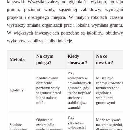
kurzawki. Wszystko zależy od głębokości wykopu, rodzaju
gruntu, poziomu wody, sąsiedniej zabudowy, wymagań
projektu i dostępnego miejsca. W małych robotach czasem
wystarczy zmiana organizacji prac i lokalna wymiana gruntu.
W większych inwestycjach potrzebne są igłofiltry, obudowy
wykopów, stabilizacja albo iniekcje.
Na czym
Kiedy
Na co
Metoda
polega?
stosować?
uważać?
Przy
Kontrolowane
wykopach w
Muszą być
obniżenie
nawodnionych
zaprojektowane i
poziomu wody
gruntach, gdy
rozmieszczone
Igłofiltry
w gruncie przed
trzeba uzyskać
zgodnie z
lub w trakcie
suchsze i
warunkami
robót
stabilniejsze
gruntowymi
warunki
Przy
Obniżenie
Może wpływać
głębszych
Studnie
zwierciadła
na teren sąsiedni,
wykopach i
depresyjne
wody za pomocą
dlatego wymaga