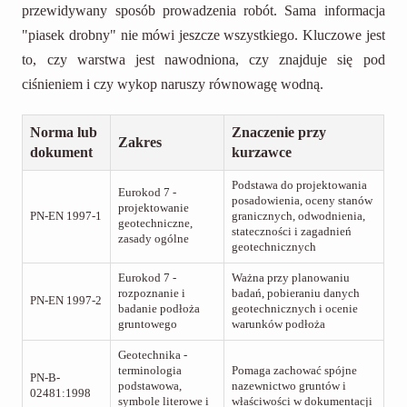
przewidywany sposób prowadzenia robót. Sama informacja
"piasek drobny" nie mówi jeszcze wszystkiego. Kluczowe jest
to, czy warstwa jest nawodniona, czy znajduje się pod
ciśnieniem i czy wykop naruszy równowagę wodną.
Norma lub
Znaczenie przy
Zakres
dokument
kurzawce
Podstawa do projektowania
Eurokod 7 -
posadowienia, oceny stanów
projektowanie
PN-EN 1997-1
granicznych, odwodnienia,
geotechniczne,
stateczności i zagadnień
zasady ogólne
geotechnicznych
Eurokod 7 -
Ważna przy planowaniu
rozpoznanie i
badań, pobieraniu danych
PN-EN 1997-2
badanie podłoża
geotechnicznych i ocenie
gruntowego
warunków podłoża
Geotechnika -
terminologia
Pomaga zachować spójne
PN-B-
podstawowa,
nazewnictwo gruntów i
02481:1998
symbole literowe i
właściwości w dokumentacji