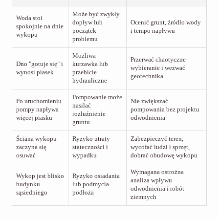
Może być zwykły
Woda stoi
dopływ lub
Ocenić grunt, źródło wody
spokojnie na dnie
początek
i tempo napływu
wykopu
problemu
Możliwa
Przerwać chaotyczne
Dno "gotuje się" i
kurzawka lub
wybieranie i wezwać
wynosi piasek
przebicie
geotechnika
hydrauliczne
Pompowanie może
Po uruchomieniu
Nie zwiększać
nasilać
pompy napływa
pompowania bez projektu
rozluźnienie
więcej piasku
odwodnienia
gruntu
Ściana wykopu
Ryzyko utraty
Zabezpieczyć teren,
zaczyna się
stateczności i
wycofać ludzi i sprzęt,
osuwać
wypadku
dobrać obudowę wykopu
Wymagana ostrożna
Wykop jest blisko
Ryzyko osiadania
analiza wpływu
budynku
lub podmycia
odwodnienia i robót
sąsiedniego
podłoża
ziemnych